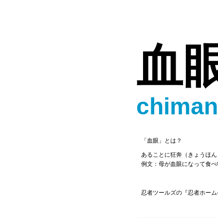
血
chiman
「血眼」とは？
あることに狂奔（きょうほん
例文：母が血眼になって食べ
忍者ツールズの『忍者ホーム